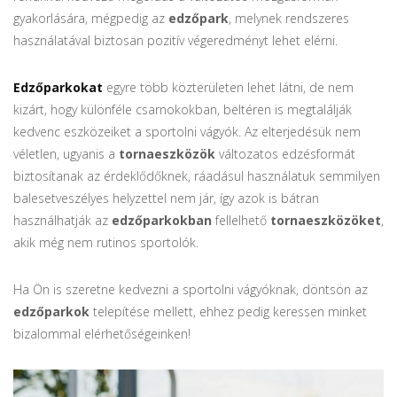
gyakorlására, mégpedig az
edzőpark
, melynek rendszeres
használatával biztosan pozitív végeredményt lehet elérni.
Edzőparkokat
egyre több közterületen lehet látni, de nem
kizárt, hogy különféle csarnokokban, beltéren is megtalálják
kedvenc eszközeiket a sportolni vágyók. Az elterjedésük nem
véletlen, ugyanis a
tornaeszközök
változatos edzésformát
biztosítanak az érdeklődőknek, ráadásul használatuk semmilyen
balesetveszélyes helyzettel nem jár, így azok is bátran
használhatják az
edzőparkokban
fellelhető
tornaeszközöket
,
akik még nem rutinos sportolók.
Ha Ön is szeretne kedvezni a sportolni vágyóknak, döntsön az
edzőparkok
telepítése mellett, ehhez pedig keressen minket
bizalommal elérhetőségeinken!