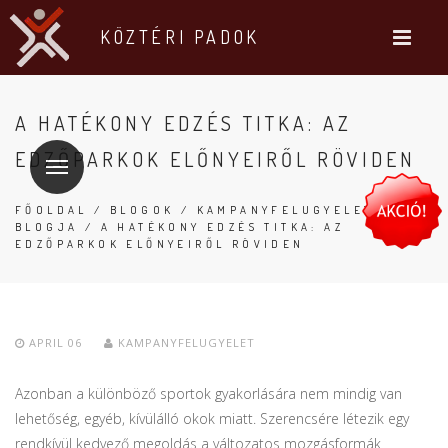
KÖZTÉRI PADOK
A HATÉKONY EDZÉS TITKA: AZ
EDZŐPARKOK ELŐNYEIRŐL RÖVIDEN
FŐOLDAL
/
BLOGOK
/
KAMPANYFELUGYELET
BLOGJA
/ A HATÉKONY EDZÉS TITKA: AZ
EDZŐPARKOK ELŐNYEIRŐL RÖVIDEN
APRIL 06
KAMPANYFELUGYELET
Azonban a különböző sportok gyakorlására nem mindig van
lehetőség, egyéb, kívülálló okok miatt. Szerencsére létezik egy
rendkívül kedvező megoldás a változatos mozgásformák