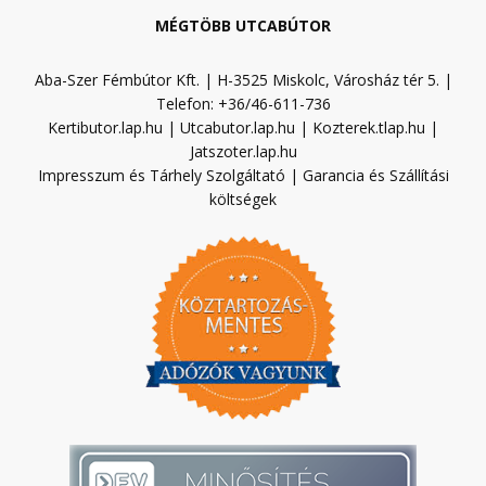
MÉGTÖBB UTCABÚTOR
Aba-Szer Fémbútor Kft. | H-3525 Miskolc, Városház tér 5. |
Telefon: +36/46-611-736
Kertibutor.lap.hu
|
Utcabutor.lap.hu
|
Kozterek.tlap.hu
|
Jatszoter.lap.hu
Impresszum és Tárhely Szolgáltató
|
Garancia és Szállítási
költségek