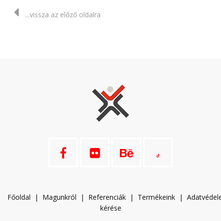
...vissza az előző oldalra
Főoldal
|
Magunkról
|
Referenciák
|
Termékeink
|
A
datvéde
kérése