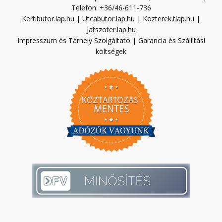
Telefon: +36/46-611-736
Kertibutor.lap.hu
|
Utcabutor.lap.hu
|
Kozterek.tlap.hu
|
Jatszoter.lap.hu
Impresszum és Tárhely Szolgáltató
|
Garancia és Szállítási
költségek