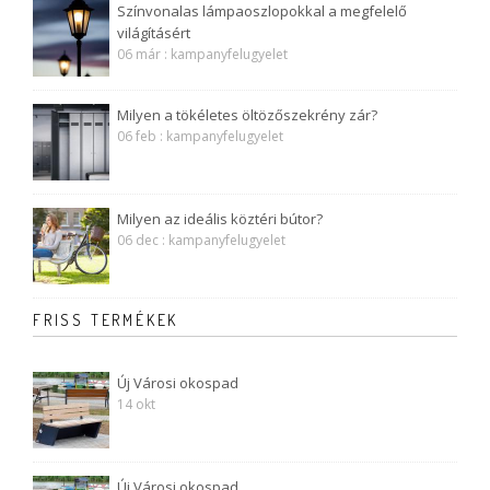
Színvonalas lámpaoszlopokkal a megfelelő
világításért
06 már : kampanyfelugyelet
Milyen a tökéletes öltözőszekrény zár?
06 feb : kampanyfelugyelet
Milyen az ideális köztéri bútor?
06 dec : kampanyfelugyelet
FRISS TERMÉKEK
Új Városi okospad
14 okt
Új Városi okospad