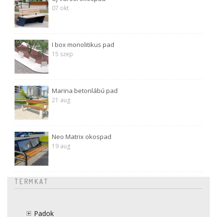
07 okt
I box monolitikus pad
15 szep
Marina betonlábú pad
21 aug
Neo Matrix okospad
19 aug
TERMKAT
Padok