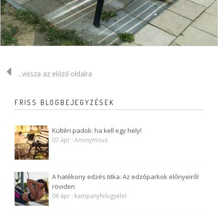
...vissza az előző oldalra
FRISS BLOGBEJEGYZÉSEK
Kültéri padok: ha kell egy hely!
07 ápr : Anonymous
A hatékony edzés titka: Az edzőparkok előnyeiről
röviden
06 ápr : kampanyfelugyelet