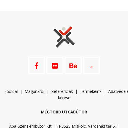
Főoldal
|
Magunkról
|
Referenciák
|
Termékeink
|
A
datvéde
kérése
MÉGTÖBB UTCABÚTOR
Aba-Szer Fémbútor Kft. | H-3525 Miskolc, Városház tér 5. |