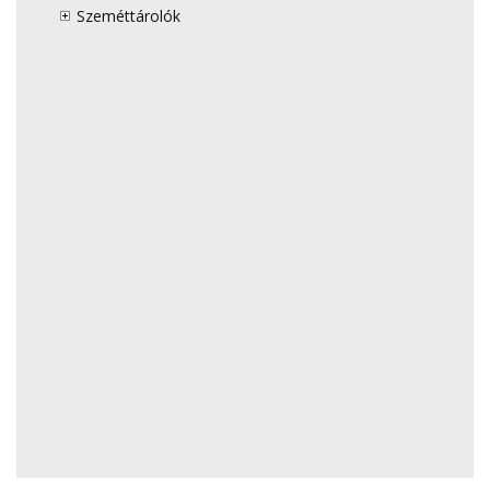
Szeméttárolók