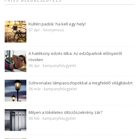
Kültéri padok: ha kell egy hely!
07 ápr : Anonymous
A hatékony edzés titka: Az edzőparkok előnyeiről
röviden
06 ápr : kampanyfelugyelet
Színvonalas lámpaoszlopokkal a megfelelő világításért
06 már : kampanyfelugyelet
Milyen a tökéletes öltözőszekrény zár?
06 feb : kampanyfelugyelet