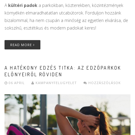
A
kültéri padok
a parkokban, közterekben, közintézmények
környékén elmaradhatatlan utcabútorok. Forduljon hozzánk
bizalommal, ha nem csupán a minőség az egyetlen elvárása, de
sokszínű, esztétikus és modern padokat keres!
READ MORE
A HATÉKONY EDZÉS TITKA: AZ EDZŐPARKOK
ELŐNYEIRŐL RÖVIDEN
06 APRIL
KAMPANYFELUGYELET
HOZZÁSZÓLÁSOK