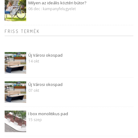
Milyen az ideális köztéri bútor?
06 dec : kampanyfelugyelet
FRISS TERMÉK
Új Városi okospad
14 okt
Új Városi okospad
07 okt
I box monolitikus pad
15 szep