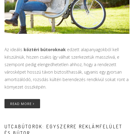
Az ideális
köztéri bútoroknak
edzett alapanyagokból kell
készülniük, hiszen csakis így válhat szerkezetük masszívvá, e
szempont pedig elengedhetetlen ahhoz, hogy a rendezett
városképet hosszú távon biztosíthassák, ugyanis egy gyorsan
amortizálódó, rozsdás kültéri berendezés rendkívül sokat ront a
környezet összképén.
READ MORE
UTCABÚTOROK: EGYSZERRE REKLÁMFELÜLET
ÉS BÚTOR