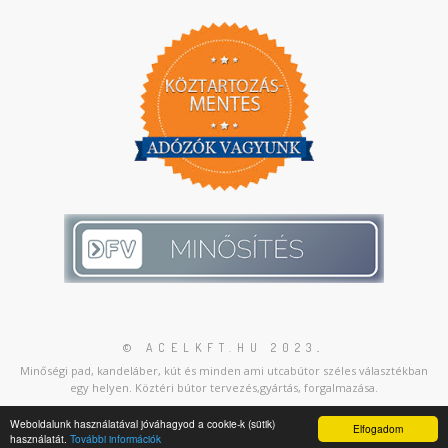
© ACELKFT.HU 2023
.
Minőségi pad, kandeláber, kút és minden ami utcabútor széles választékban
egy helyen. Köztéri bútor tervezés,gyártás, forgalmazása.
Weboldalunk használatával jóváhagyod a cookie-k (sütik)
Elfogadom
használatát.
További információk