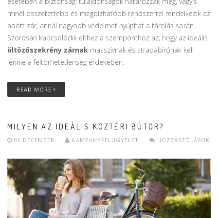
esetében a biztonsági tulajdonságok határozzák meg, vagyis
minél összetettebb és megbízhatóbb rendszerrel rendelkezik az
adott zár, annál nagyobb védelmet nyújthat a tárolás során.
Szorosan kapcsolódik ehhez a szemponthoz az, hogy az ideális
öltözőszekrény zárnak
masszívnak és strapabírónak kell
lennie a feltörhetetlenség érdekében.
READ MORE
MILYEN AZ IDEÁLIS KÖZTÉRI BÚTOR?
06 DECEMBER
KAMPANYFELUGYELET
HOZZÁSZÓLÁSOK