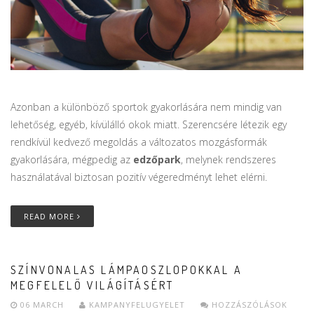
Azonban a különböző sportok gyakorlására nem mindig van
lehetőség, egyéb, kívülálló okok miatt. Szerencsére létezik egy
rendkívül kedvező megoldás a változatos mozgásformák
gyakorlására, mégpedig az
edzőpark
, melynek rendszeres
használatával biztosan pozitív végeredményt lehet elérni.
READ MORE
SZÍNVONALAS LÁMPAOSZLOPOKKAL A
MEGFELELŐ VILÁGÍTÁSÉRT
06 MARCH
KAMPANYFELUGYELET
HOZZÁSZÓLÁSOK