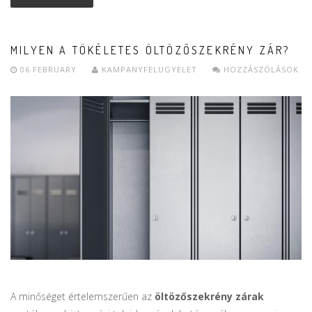
MILYEN A TÖKÉLETES ÖLTÖZŐSZEKRÉNY ZÁR?
06 FEBRUARY
KAMPANYFELUGYELET
HOZZÁSZÓLÁSOK
A minőséget értelemszerűen az
öltözőszekrény zárak