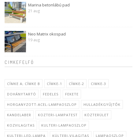
Marina betonlábú pad
21 aug
Neo Matrix okospad
19 aug
CIMKEFELFŐ
CÍMKE A; CÍMKE B
CÍMKE-1
CÍMKE-2
CIMKE-3
DOHÁNYTARTÓ
FEDELES
FEKETE
HORGANYZOTT-ACEL-LAMPAOSZLOP
HULLADÉKGYŰJTŐK
KANDELABER
KOZTERI-LAMPATEST
KÖZTERÜLET
KOZVILAGITAS
KULTERI-LAMPAOSZLOP
KULTERI-LED-LAMPA
KÜLTERI-VILAGITAS
LAMPAOSZLOP