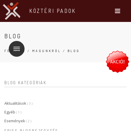
KÖZTÉRI PADOK
BLOG
FŐOLDAL
/
MAGUNKRÓL
/ BLOG
BLOG KATEGÓRIÁK
Aktualitások
( 3 )
Egyéb
( 1 )
Események
( 2 )
FRISS BLOGBEJEGYZÉS