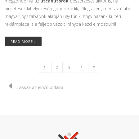
meggondolnia az
utcabútorok
beszerzését akkor is, ha
hirdetések kihelyezésén gondolkodik, főleg azért, mert az újabb
magyar jogszabályok alapján úgy tűnik, hogy hazánk kültéri
reklámpiaca is a feljebb vázolt irányba kezd elmozdulni!
READ MORE
1
2
3
...vissza az előző oldalra