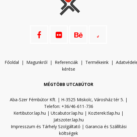
Főoldal
|
Magunkról
|
Referenciák
|
Termékeink
|
A
datvéde
kérése
MÉGTÖBB UTCABÚTOR
Aba-Szer Fémbútor Kft. | H-3525 Miskolc, Városház tér 5. |
Telefon: +36/46-611-736
Kertibutor.lap.hu
|
Utcabutor.lap.hu
|
Kozterek.tlap.hu
|
Jatszoter.lap.hu
Impresszum és Tárhely Szolgáltató
|
Garancia és Szállítási
költségek