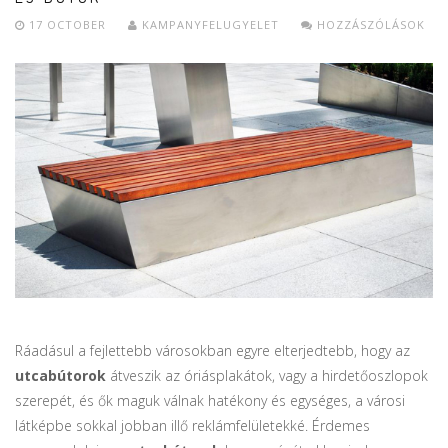
17 OCTOBER
KAMPANYFELUGYELET
HOZZÁSZÓLÁSOK
Ráadásul a fejlettebb városokban egyre elterjedtebb, hogy az
utcabútorok
átveszik az óriásplakátok, vagy a hirdetőoszlopok
szerepét, és ők maguk válnak hatékony és egységes, a városi
látképbe sokkal jobban illő reklámfelületekké. Érdemes