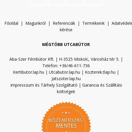
Főoldal
|
Magunkról
|
Referenciák
|
Termékeink
|
A
datvéde
kérése
MÉGTÖBB UTCABÚTOR
Aba-Szer Fémbútor Kft. | H-3525 Miskolc, Városház tér 5. |
Telefon: +36/46-611-736
Kertibutor.lap.hu
|
Utcabutor.lap.hu
|
Kozterek.tlap.hu
|
Jatszoter.lap.hu
Impresszum és Tárhely Szolgáltató
|
Garancia és Szállítási
költségek