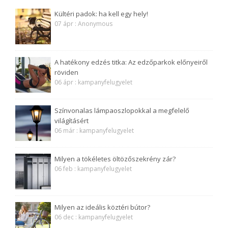
Kültéri padok: ha kell egy hely!
07 ápr : Anonymous
A hatékony edzés titka: Az edzőparkok előnyeiről
röviden
06 ápr : kampanyfelugyelet
Színvonalas lámpaoszlopokkal a megfelelő
világításért
06 már : kampanyfelugyelet
Milyen a tökéletes öltözőszekrény zár?
06 feb : kampanyfelugyelet
Milyen az ideális köztéri bútor?
06 dec : kampanyfelugyelet