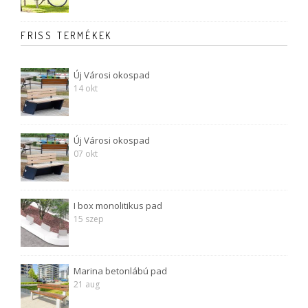
FRISS TERMÉKEK
Új Városi okospad
14 okt
Új Városi okospad
07 okt
I box monolitikus pad
15 szep
Marina betonlábú pad
21 aug