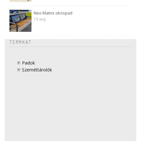
Neo Matrix okospad
19 aug
TERMKAT
Padok
Szeméttárolók