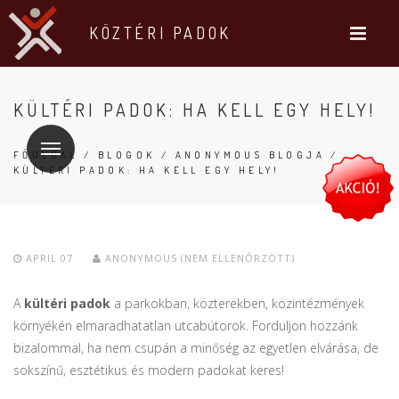
KÖZTÉRI PADOK
KÜLTÉRI PADOK: HA KELL EGY HELY!
FŐOLDAL
/
BLOGOK
/
ANONYMOUS BLOGJA
/
KÜLTÉRI PADOK: HA KELL EGY HELY!
APRIL 07
ANONYMOUS (NEM ELLENŐRZÖTT)
A
kültéri padok
a parkokban, közterekben, közintézmények
környékén elmaradhatatlan utcabútorok. Forduljon hozzánk
bizalommal, ha nem csupán a minőség az egyetlen elvárása, de
sokszínű, esztétikus és modern padokat keres!