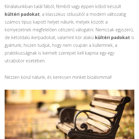
Kínálatunkban talál fából, fémből vagy éppen kőből készült
kültéri padokat
, a klasszikus stílusútól a modern változatig
számos típus kapott helyet nálunk, melyek között a
környezetnek megfelelően célszerű válogatni. Nemcsak egyszerű,
de kétoldalú ikerpadokat, valamint kör alakú
kültéri padokat
is
gyártunk, hiszen tudjuk, hogy nem csupán a küllemnek, a
praktikusságnak is kiemelt szerepet kell kapnia egy-egy
utcabútor esetében.
Nézzen körül nálunk, és keressen minket bizalommal!