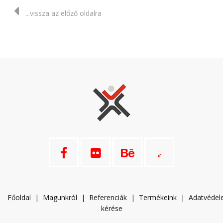
...vissza az előző oldalra
Főoldal
|
Magunkról
|
Referenciák
|
Termékeink
|
A
datvéde
kérése