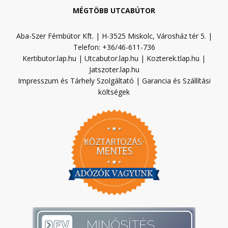
MÉGTÖBB UTCABÚTOR
Aba-Szer Fémbútor Kft. | H-3525 Miskolc, Városház tér 5. |
Telefon: +36/46-611-736
Kertibutor.lap.hu
|
Utcabutor.lap.hu
|
Kozterek.tlap.hu
|
Jatszoter.lap.hu
Impresszum és Tárhely Szolgáltató
|
Garancia és Szállítási
költségek