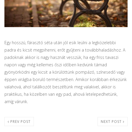
Egy hosszú, fárasztó séta után jól esik leülni a legközelebbi
padra és kicsit megpihenni, erőt gyűjteni a továbbhaladáshoz. A
padoknak akkor is nagy hasznát vesszük, ha egy friss tavaszi
napon vagy még kellemes őszi időben kedvünk támad
gyönyörködni egy kicsit a körülöttünk pompázó, színesedő vagy
éppen virágba boruló természetben. Amikor korábban érkezünk
valahová, ahol találkozót beszéltünk meg valakivel, akkor is
praktikus, ha közelben van egy pad, ahová letelepedhetünk,
amíg várunk.
PREV POST
NEXT POST