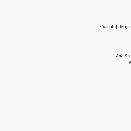
Főoldal
|
Magu
Aba-Sze
K