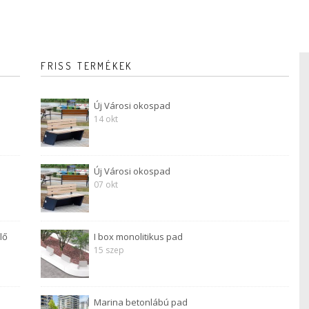
FRISS TERMÉKEK
Új Városi okospad
14 okt
Új Városi okospad
07 okt
lő
I box monolitikus pad
15 szep
Marina betonlábú pad