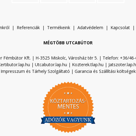
nkról
|
Referenciák
|
Termékeink
|
A
datvédelem
|
Kapcsolat
MÉGTÖBB UTCABÚTOR
r Fémbútor Kft. | H-3525 Miskolc, Városház tér 5. | Telefon: +36/46
ertibutor.lap.hu
|
Utcabutor.lap.hu
|
Kozterek.tlap.hu
|
Jatszoter.lap.
Impresszum és Tárhely Szolgáltató
|
Garancia és Szállítási költségek