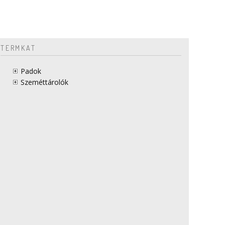
TERMKAT
Padok
Szeméttárolók