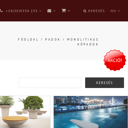
+36(30)9354 255
KERESÉS
HU
FŐOLDAL
/
PADOK
/ MONOLITIKUS
KŐPADOK