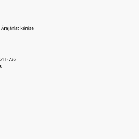
|
Árajánlat kérése
-611-736
hu