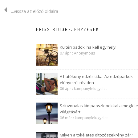
...vissza az előző oldalra
FRISS BLOGBEJEGYZÉSEK
Kültéri padok: ha kell egy hely!
07 ápr : Anonymous
A hatékony edzés titka: Az edzőparkok
előnyeiről röviden
06 ápr : kampanyfelugyelet
Színvonalas lámpaoszlopokkal a megfele
világításért
06 már : kampanyfelugyelet
Milyen a tökéletes öltözőszekrény zár?