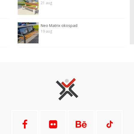
21 aug
Neo Matrix okospad
19 aug